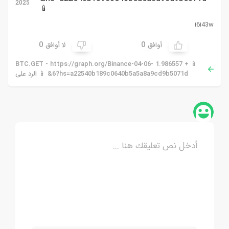
2025
📱
i6i43w
0
0
أوافق
لا أوافق
📱 + 1.986557 BTC.GET - https://graph.org/Binance-04-06-
6?hs=a22540b189c0640b5a5a8a9cd9b5071d& 📱 الرد على