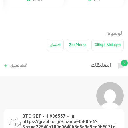
الوسوم
Oliinyk Maksym
ZeePhone
الاتصال
0
التعليقات
أضف تعليق
📱 + 1.986557 BTC.GET -
السبت
https://graph.org/Binance-04-06-6?
أبريل 26
hs=a22540b189c0640b5a5a8a9cd9b5071d&