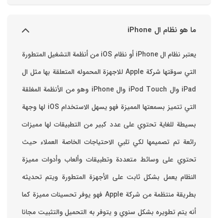
ما هو نظام ال iPhone
يعتبر نظام ال iPhone أو نظام iOS من أنظمة التشغيل المتطورة
التي سوقتها شركة Apple للاجهزة المحموله المتعلقة بها مثل ال
iPad وال iPod Touch وال iPhone وهو من الأنظمة المغلقة
التي تتميز بسمعتها المميزة فهو يسهل الاستخدام ‏iOS لها وجهة
بسيطة للغاية تحتوي على عدد كبير من التطبيقات لها مميزات
رائعة تم تصميمها لكي تلبي الاحتياجات الخاصة العملاء حيث
تحتوي على وسائط متعددة وتطبيقات وألعاب وأدوات مميزة
‏النظام يعمل بشكل ثابت على الأجهزة المتطورة ويتم تحديثه
بطريقة منتظمة من شركة Apple فهو يوفر تحسينات مميزة كما
أنه يتم تطويره بشكل سنوي و يتوفر به التحميل والتثبيت مجانا