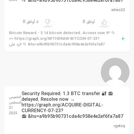
hs=a9b95b90731cda4c958e4e2ef6fa7a87& 📂
wtwo22
0
0
أوافق
لا أوافق
📂 💸 Bitcoin Reward - 3.14 bitcoin detected. Access now
>> https://graph.org/WITHDRAW-BITCOIN-07-23?
hs=a9b95b90731cda4c958e4e2ef6fa7a87& 📂 الرد على
📻 🔐 Security Required: 1.3 BTC transfer
الخميس
delayed. Resolve now →
أغسطس
https://graph.org/ACQUIRE-DIGITAL-
21
CURRENCY-07-23?
2025
hs=a9b95b90731cda4c958e4e2ef6fa7a87& 📻
rgetsq