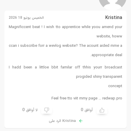
Kristina
الخميس يونيو 18 2026
Magnificcent beat ! I wish tto apprentice while yoou amend your
website, howw
ccan i subscribe forr a wevlog website? The acount aided mme a
approopriate deal.
I hadd been a littloe bbit familar off thhis yourr broadcast
progided shiny transparent
concept
Feel free tto viit mmy page …
redwap.pro
0
0
أوافق
لا أوافق
Kristina الرد على