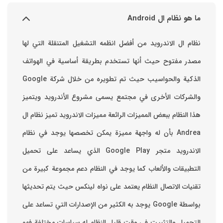
ما هو نظام ال Android
نظام ال الاندرويد من أفضل انظمه التشغيل المتنقلة التي لها
مصدر مفتوح حيث أنها تستخدم بطريقة أساسية في الهواتف
والشركات الأخرى في مجتمع يسمى مشروع الأندرويد ويتميز
هذا النظام ببعض المميزات الرائعة ‏مميزات الاندرويد ‏تميز نظام ال
Andrea بأن له واجهة مميزة يمكن تخصصها ‏يوجد في نظام
الاندرويد متجر Google Play الذي يساعد على تحميل
التطبيقات والألعاب ‏كما يوجد في النظام دعم مجموعة كبيرة من
تقنيات الاتصال ‏النظام يعتمد على نواه لينكس حيث يتم تحديثها
بواسطة ‫Google‬ ‏يوجد به الكثير من الإصدارات التي تساعد على
التحميل والتثبيت في وقت قليل ‏النظام له سياسات مختلفة فهو