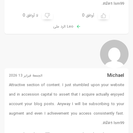
.
สมัคร lsm99
0
0
أوافق
لا أوافق
Leo الرد على
Michael
الجمعة فبراير 13 2026
Attractive section of content. I just stumbled upon your website
and in accession capital to assert that I acquire actually enjoyed
account your blog posts. Anyway I will be subscribing to your
augment and even I achievement you access consistently fast.
.
สมัคร lsm99