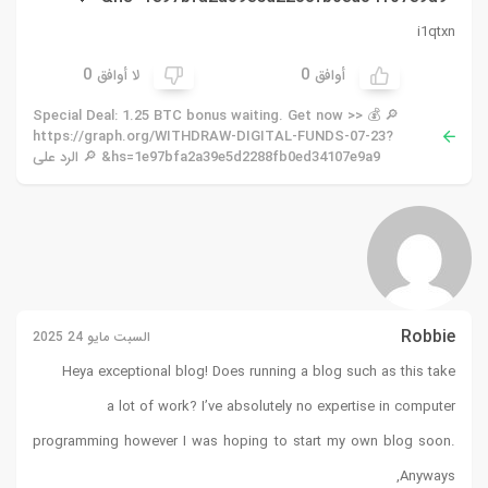
i1qtxn
0
0
أوافق
لا أوافق
🔎 💰 Special Deal: 1.25 BTC bonus waiting. Get now >>
https://graph.org/WITHDRAW-DIGITAL-FUNDS-07-23?
hs=1e97bfa2a39e5d2288fb0ed34107e9a9& 🔎 الرد على
Robbie
السبت مايو 24 2025
Heya exceptional blog! Does running a blog such as this take
a lot of work? I’ve absolutely no expertise in computer
programming however I was hoping to start my own blog soon.
Anyways,