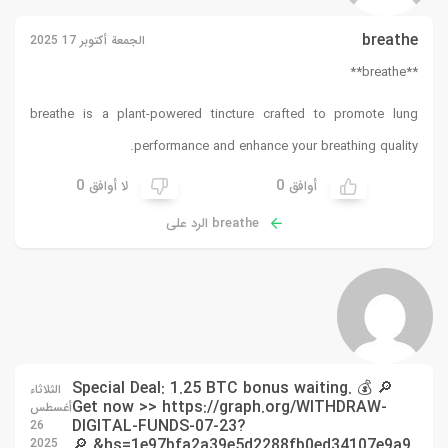
breathe
الجمعة أكتوبر 17 2025
**breathe**
breathe
is a plant-powered tincture crafted to promote lung
performance and enhance your breathing quality.
0
0
أوافق
لا أوافق
breathe الرد على
🔎 💰 Special Deal: 1.25 BTC bonus waiting.
الثلاثاء
Get now >> https://graph.org/WITHDRAW-
أغسطس
DIGITAL-FUNDS-07-23?
26
hs=1e97bfa2a39e5d2288fb0ed34107e9a9& 🔎
2025