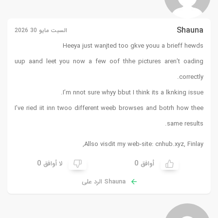
Shauna
السبت مايو 30 2026
Heeya just wanjted too gkve youu a brieff hewds
uup aand leet you now a few oof thhe pictures aren’t oading
correctly.
I’m nnot sure whyy bbut I think its a lknking issue.
I’ve ried iit inn twoo different weeb browses and botrh how thee
same results.
,
Allso visdit my web-site: cnhub.xyz,
Finlay
0
0
أوافق
لا أوافق
Shauna الرد على