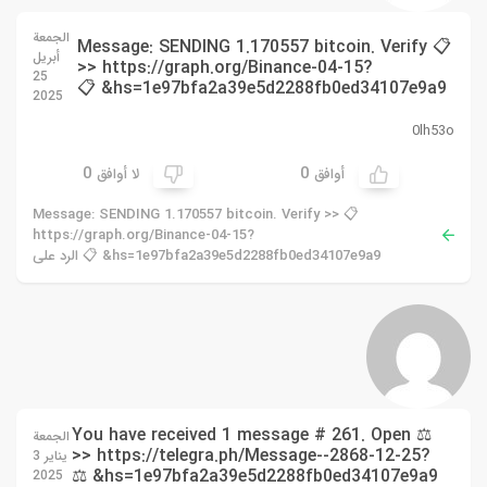
الجمعة
📋 Message: SENDING 1.170557 bitcoin. Verify
أبريل
>> https://graph.org/Binance-04-15?
25
hs=1e97bfa2a39e5d2288fb0ed34107e9a9& 📋
2025
0lh53o
0
0
أوافق
لا أوافق
📋 Message: SENDING 1.170557 bitcoin. Verify >>
https://graph.org/Binance-04-15?
hs=1e97bfa2a39e5d2288fb0ed34107e9a9& 📋 الرد على
⚖ You have received 1 message # 261. Open
الجمعة
>> https://telegra.ph/Message--2868-12-25?
يناير 3
hs=1e97bfa2a39e5d2288fb0ed34107e9a9& ⚖
2025