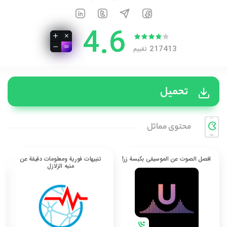
4.6
217413
تقييم
تحميل
محتوی مماثل
افصل الصوت عن الموسيقى بكبسة زر!
تنبيهات فورية ومعلومات دقيقة عن
منبه الزلازل