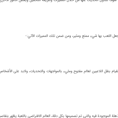
لية سوف نتناول الحديث عنها من خلال المميزات وطريقة التحميل وبعض الأمور الأخرى
 تجعل اللعب بها شيء ممتع ومثير، ومن ضمن تلك المميزات الآتي:-
لقيام بنقل اللاعبين لعالم مفتوح ومليء بالمواجهات والتحديات، ولابد على الأشخاص
هلة الموجودة فيه والتي تم تصميمها بكل دقة، العالم الافتراضي باللعبة يظهر بتف