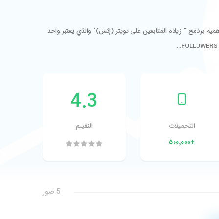
 برنامج " زيادة المتابعين على تويتر (إكس)" والذي يعتبر واحد
4.3
التحميلات
التقييم
+٥٠٠٬٠٠٠
5 صور