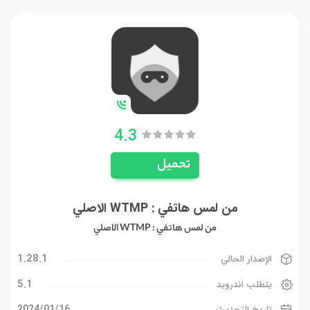
4.3
تحميل
من لمس هاتفي : WTMP الاصلي
من لمس هاتفي : WTMP الاصلي
1.28.1
الإصدار الحالي
5.1
يتطلب اندرويد
16‏/01‏/2024
تاريخ التحديث