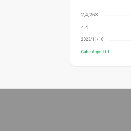
2.4.253
4.4
16‏/11‏/2023
Cube Apps Ltd