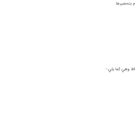
م بتحضيرها.
ط وهي كما يلي:-