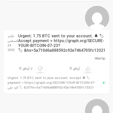
🏷 🔔 Urgent: 1.75 BTC sent to your account.
الأحد
Accept payment > https://graph.org/SECURE-
أغسطس
YOUR-BITCOIN-07-23?
24
hs=5a710d6a888592c92e7464705fc13321& 🏷
2025
98wr5p
0
0
أوافق
لا أوافق
🏷 🔔 Urgent: 1.75 BTC sent to your account. Accept
payment > https://graph.org/SECURE-YOUR-BITCOIN-07-
23?hs=5a710d6a888592c92e7464705fc13321& 🏷 الرد على