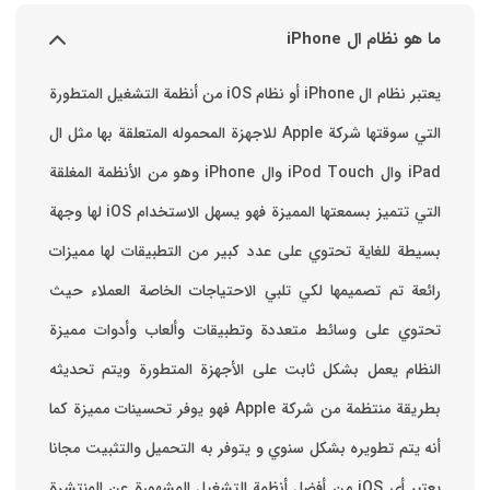
ما هو نظام ال iPhone
يعتبر نظام ال iPhone أو نظام iOS من أنظمة التشغيل المتطورة
التي سوقتها شركة Apple للاجهزة المحموله المتعلقة بها مثل ال
iPad وال iPod Touch وال iPhone وهو من الأنظمة المغلقة
التي تتميز بسمعتها المميزة فهو يسهل الاستخدام ‏iOS لها وجهة
بسيطة للغاية تحتوي على عدد كبير من التطبيقات لها مميزات
رائعة تم تصميمها لكي تلبي الاحتياجات الخاصة العملاء حيث
تحتوي على وسائط متعددة وتطبيقات وألعاب وأدوات مميزة
‏النظام يعمل بشكل ثابت على الأجهزة المتطورة ويتم تحديثه
بطريقة منتظمة من شركة Apple فهو يوفر تحسينات مميزة كما
أنه يتم تطويره بشكل سنوي و يتوفر به التحميل والتثبيت مجانا
‏يعتبر أي iOS من أفضل أنظمة التشغيل المشهورة عن المنتشرة