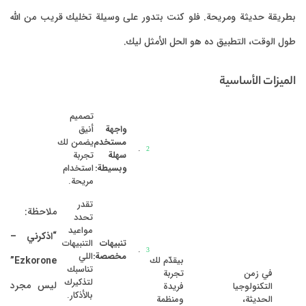
بطريقة حديثة ومريحة. فلو كنت بتدور على وسيلة تخليك قريب من الله
طول الوقت، التطبيق ده هو الحل الأمثل ليك.
الميزات الأساسية
تصميم
واجهة
أنيق
مستخدم
يضمن لك
سهلة
تجربة
وبسيطة:
استخدام
مريحة.
تقدر
ملاحظة:
تحدد
مواعيد
“اذكرني –
تنبيهات
التنبيهات
مخصصة:
اللي
بيقدّم لك
Ezkorone”
تناسبك
في زمن
تجربة
لتذكيرك
ليس مجرد
التكنولوجيا
فريدة
بالأذكار.
الحديثة،
ومنظمة