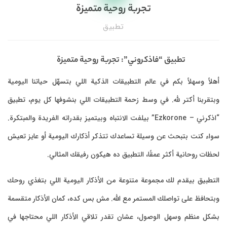
تجربة روحية متميزة
تطبيق
تطبيق “فاذكروني”: تجربة روحية متميزة
أهلاً وسهلاً بكم في عالم التطبيقات الذكية اللي بتسهّل حياتنا اليومية
وبتقربنا أكتر لله. في وسط زحمة التطبيقات اللي بنشوفها كل يوم، تطبيق
“اذكرني – Ezkorone” بيلفت الانتباه وبيتميز بقدراته الفريدة والمبتكرة.
سواء كنت بتبحث عن وسيلة تساعدك تتذكر أذكارك اليومية أو عايز تعيش
لحظات روحانية أكثر عمقًا، التطبيق ده هيكون رفيقك المثالي.
التطبيق بيقدم لك مجموعة متنوعة من الأذكار اليومية اللي بتغذي روحك
وبتحافظ على تواصلك المستمر مع الله. مش بس كده، كمان الأذكار متقسمة
بشكل منظم وسهل الوصول، عشان تقدر تلاقي الأذكار اللي محتاجها في