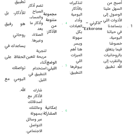
تطبيق
أصبح من
لتذكيرك
تضم أذكار
السهل علينا
بالأذكار
الصباح
للأذكار، بل
مجموعة
الوصول إلى
اليومية
والمساء،
متنوعة
الأدوات اللي
وأداء
وأذكار ما
“اذكرني –
هو رفيق
من
بتساعدنا
العبادات
بعد
Ezkorone”
الأذكار:
في حياتنا
بكل
الصلاة،
روحاني
اليومية،
سهولة
وغيرها.
خصوصًا
ويسر.
يساعدك في
فيما يتعلق
هنا أهم
لتجربة
بالروحانيات
الميزات
مريحة للعين
الحفاظ على
والتقرب إلى
اللي
الوضع
أثناء
الله. تطبيق
بيوفرها
تواصلك
الليلي:
استخدام
التطبيق:
التطبيق في
اليومي مع
الليل.
الله.
شارك
الأذكار مع
أصدقائك
إمكانية
وعائلتك
المشاركة:
بسهولة
عبر وسائل
التواصل
الاجتماعي.