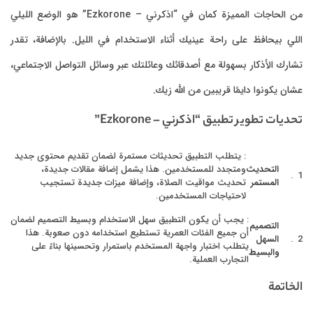
من الحاجات المميزة كمان في “اذكرني – Ezkorone” هو الوضع الليلي
اللي بيحافظ على راحة عينيك أثناء الاستخدام في الليل. بالإضافة، تقدر
تشارك الأذكار بسهولة مع أصدقائك وعائلتك عبر وسائل التواصل الاجتماعي،
عشان يكونوا دايمًا قريبين من الله زيك.
تحديات تطوير تطبيق “اذكرني – Ezkorone”
: يتطلب التطبيق تحديثات مستمرة لضمان تقديم محتوى جديد
التحديث
ومتجدد للمستخدمين. هذا يشمل إضافة مقالات جديدة،
المستمر
تحديث مواقيت الصلاة، وإضافة ميزات جديدة تستجيب
لاحتياجات المستخدمين.
: يجب أن يكون التطبيق سهل الاستخدام وبسيط التصميم لضمان
التصميم
أن جميع الفئات العمرية تستطيع استخدامه دون صعوبة. هذا
السهل
يتطلب اختبار واجهة المستخدم باستمرار وتحسينها بناءً على
والبسيط
التجارب العملية.
الخاتمة