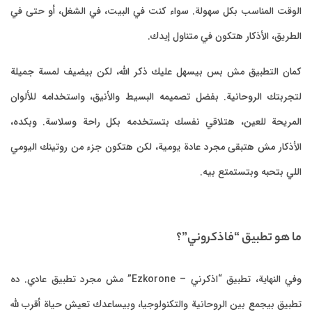
الوقت المناسب بكل سهولة. سواء كنت في البيت، في الشغل، أو حتى في
الطريق، الأذكار هتكون في متناول إيدك.
كمان التطبيق مش بس بيسهل عليك ذكر الله، لكن بيضيف لمسة جميلة
لتجربتك الروحانية. بفضل تصميمه البسيط والأنيق، واستخدامه للألوان
المريحة للعين، هتلاقي نفسك بتستخدمه بكل راحة وسلاسة. وبكده،
الأذكار مش هتبقى مجرد عادة يومية، لكن هتكون جزء من روتينك اليومي
اللي بتحبه وبتستمتع بيه.
ما هو تطبيق “فاذكروني”؟
وفي النهاية، تطبيق “اذكرني – Ezkorone” مش مجرد تطبيق عادي. ده
تطبيق بيجمع بين الروحانية والتكنولوجيا، وبيساعدك تعيش حياة أقرب لله