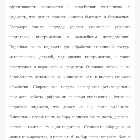
эффективности заключается в воздействии ультразвука на
жидкость, что делает процесс очистки быстрым и безопасным.
Благодаря такому подходу удается значительно ускорить
подготовку инструментов к дальнейшим исследованиям.
Подобные ванны подходят для обработки стеклянной посуды,
металлических деталей, медицинских инструментов, а также
пластиковых и керамических элементов. Основные плюсы — это
безопасность использования, универсальность и высокая скорость
обработки. Современные модели оснащаются регулируемыми
режимами работы, цифровыми панелями управления и функцией
подогрева жидкости, что делает их еще более удобными.
Ключевыми параметрами выбора являются вместимость, диапазон
частот и наличие функции подогрева. Стоимость оборудования
может варьироваться, и правильный выбор позволяет найти баланс