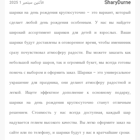
SharyDurne
الأثنين سبتمبر 1 2025
шарики на день рождения круглосуточно
– это вариант, который
сделает любой день рождения особенным. У нас вы найдете
широкий ассортимент шариков для детей и взрослых. Ваши
шарики будут доставлены в оговоренное время, чтобы именинник
сразу почувствовал атмосферу радости. Вы можете заказать как
небольшой набор шаров, так и огромный букет, мы всегда готовы
помочь с выбором и оформить заказ. Шарики – это универсальное
украшение для праздника, они делают атмосферу радостной и
легкой. Ищете эффектное дополнение к основному подарку,
шарики на день рождения круглосуточно станут отличным
решением. Стоимость у нас всегда доступная, каждый шар
надувается гелием высокого качества. Вы легко оформите заказ на
сайте или по телефону, и шарики будут у вас в кратчайшие сроки.