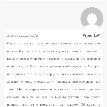
ExpertkeF
الأربعاء أغسطس 27 2025
Спросить гадалку через интернет
сегодня стало невероятно
просто благодаря современным сервисам, которые позволяют
каждому интересующемуся получить консультацию без ожидания
прямо из дома. Если раньше для того, чтобы задать свой вопрос
приходилось ехать в другой город или искать знакомых, то теперь
достаточно лишь открыть сайт и написать интересующую вас
тему. Многие виртуальные предсказатели предлагают разные
форматы общения: от чата до видеоконсультации, что делает
процесс максимально комфортным для каждого. Обращаясь к