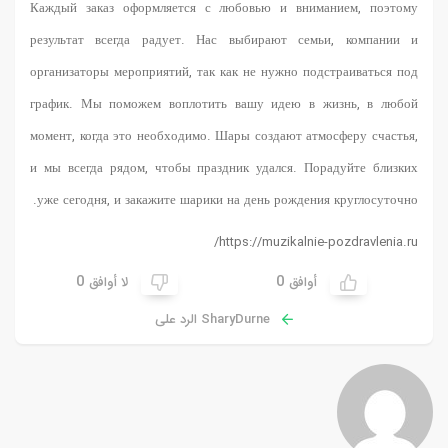
Каждый заказ оформляется с любовью и вниманием, поэтому
результат всегда радует. Нас выбирают семьи, компании и
организаторы мероприятий, так как не нужно подстраиваться под
график. Мы поможем воплотить вашу идею в жизнь, в любой
момент, когда это необходимо. Шары создают атмосферу счастья,
и мы всегда рядом, чтобы праздник удался. Порадуйте близких
уже сегодня, и закажите шарики на день рождения круглосуточно.
https://muzikalnie-pozdravlenia.ru/
0
0
أوافق
لا أوافق
SharyDurne الرد على