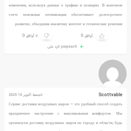
изменения, используя данные о трафике и позициях. В конечном
счете поисковая оптимизация обеспечивает долгосрочное
развитие, объединяя аналитику контент и технические решения.
0
0
أوافق
لا أوافق
joepeach الرد على
Scottvable
الجمعة أكتوبر 10 2025
Сервис доставки воздушных шаров
— это удобный способ создать
праздничное настроение с максимальным комфортом. Мы
организуем доставку воздушных шаров по городу и области, будь