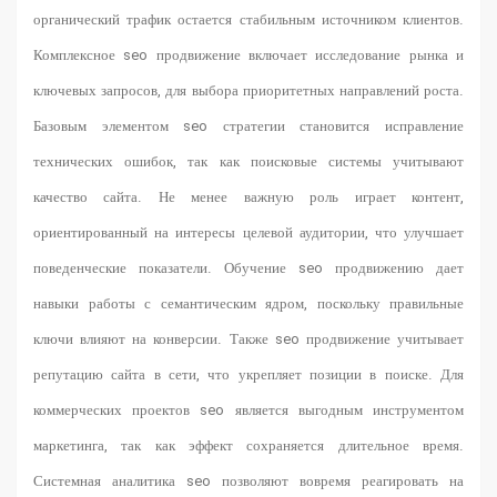
органический трафик остается стабильным источником клиентов.
Комплексное seo продвижение включает исследование рынка и
ключевых запросов, для выбора приоритетных направлений роста.
Базовым элементом seo стратегии становится исправление
технических ошибок, так как поисковые системы учитывают
качество сайта. Не менее важную роль играет контент,
ориентированный на интересы целевой аудитории, что улучшает
поведенческие показатели. Обучение seo продвижению дает
навыки работы с семантическим ядром, поскольку правильные
ключи влияют на конверсии. Также seo продвижение учитывает
репутацию сайта в сети, что укрепляет позиции в поиске. Для
коммерческих проектов seo является выгодным инструментом
маркетинга, так как эффект сохраняется длительное время.
Системная аналитика seo позволяют вовремя реагировать на