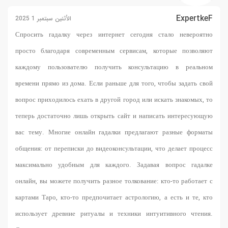
ExpertkeF
الأثنين سبتمبر 1 2025
Спросить гадалку через интернет
сегодня стало невероятно
просто благодаря современным сервисам, которые позволяют
каждому пользователю получить консультацию в реальном
времени прямо из дома. Если раньше для того, чтобы задать свой
вопрос приходилось ехать в другой город или искать знакомых, то
теперь достаточно лишь открыть сайт и написать интересующую
вас тему. Многие онлайн гадалки предлагают разные форматы
общения: от переписки до видеоконсультации, что делает процесс
максимально удобным для каждого. Задавая вопрос гадалке
онлайн, вы можете получить разное толкование: кто-то работает с
картами Таро, кто-то предпочитает астрологию, а есть и те, кто
использует древние ритуалы и техники интуитивного чтения.