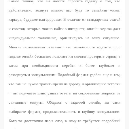
Самое главное, что вы можете спросить гадалку о том, что
действительно волнует именно вас: будь то семейная жизнь,
карьера, будущее или здоровье. В отличие от стандартных статей
и советов, которые можно найти в интернете, онлайн гадалка дает
индивидуальное толкование, ориентируясь на вашу ситуацию.
Многие пользователи отмечают, что возможность задать вопрос
гадалке онлайн бесплатно помогает им сначала проверить сервис, а
затем при необходимости перейти к более глубоким и
развернутым консультациям. Подобный формат удобен еще и тем,
что вам не нужно тратить время на дорогу и организацию встречи
— вы получаете шанс узнать ответы на сокровенные вопросы за
считанные минуты. Общаясь с гадалкой онлайн, вы сами
выбираете формат, продолжительность и глубину консультации.
Кому-то достаточно пары слов, а кому-то требуется подробный