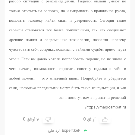
разбор ситуации с рекомендациями. Гадалки онлайн умеют не
только отвечать на вопросы, но и направлять в правильное русло,
помогать человеку найти силы и уверенность. Сегодня такие
сервисы становятся все более популярными, так как соединяют
древние знания и современные технологии, позволяя человеку
чувствовать себя соприкасающимся с тайнами судьбы прямо через
экран. Если вы давно хотели попробовать гадание, но не знали, с
чего начать, возможность спросить совет у гадалки онлайн в
любой момент — это отличный шанс. Попробуйте и убедитесь
сами, насколько правдивыми могут быть такие консультации, и как
они помогут вам в принятии решений.
https://magicampat.ru/
0
0
أوافق
لا أوافق
ExpertkeF الرد على