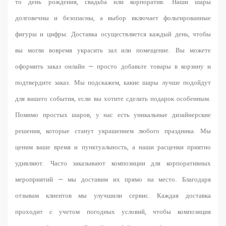
то день рождения, свадьба или корпоратив. Наши шары
долговечны и безопасны, а выбор включает фольгированные
фигуры и цифры. Доставка осуществляется каждый день, чтобы
вы могли вовремя украсить зал или помещение. Вы можете
оформить заказ онлайн — просто добавьте товары в корзину и
подтвердите заказ. Мы подскажем, какие шары лучше подойдут
для вашего события, если вы хотите сделать подарок особенным.
Помимо простых шаров, у нас есть уникальные дизайнерские
решения, которые станут украшением любого праздника. Мы
ценим ваше время и пунктуальность, а наши расценки приятно
удивляют. Часто заказывают композиции для корпоративных
мероприятий — мы доставим их прямо на место. Благодаря
отзывам клиентов мы улучшили сервис. Каждая доставка
проходит с учетом погодных условий, чтобы композиция