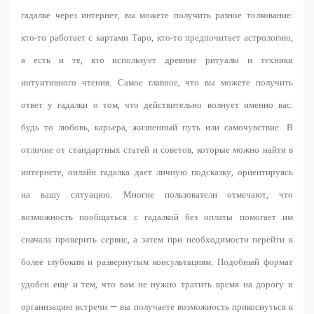
гадалке через интернет, вы можете получить разное толкование:
кто-то работает с картами Таро, кто-то предпочитает астрологию,
а есть и те, кто использует древние ритуалы и техники
интуитивного чтения. Самое главное, что вы можете получить
ответ у гадалки о том, что действительно волнует именно вас:
будь то любовь, карьера, жизненный путь или самочувствие. В
отличие от стандартных статей и советов, которые можно найти в
интернете, онлайн гадалка дает личную подсказку, ориентируясь
на вашу ситуацию. Многие пользователи отмечают, что
возможность пообщаться с гадалкой без оплаты помогает им
сначала проверить сервис, а затем при необходимости перейти к
более глубоким и развернутым консультациям. Подобный формат
удобен еще и тем, что вам не нужно тратить время на дорогу и
организацию встречи — вы получаете возможность прикоснуться к