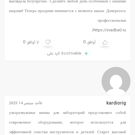
выглядела безупречно. Сделайте любой день особенным с нашими
шарами! Теперь праздник начинается с момента заказа. Доверьтесь
профессионалам
https://svadba0.ru/
0
0
أوافق
لا أوافق
Scottvable الرد على
kardiorig
الأحد سبتمبر 14 2025
ультразвуковые ванны для лабораторий
представляют собой
современное оборудование, которое используется для
эффективной очистки инструментов и деталей. Секрет высокой